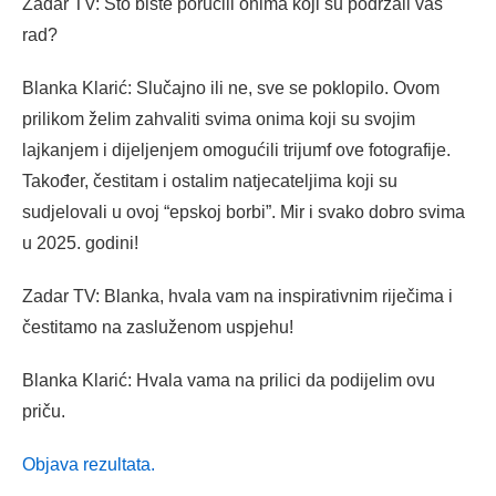
Zadar TV: Što biste poručili onima koji su podržali vaš
rad?
Blanka Klarić: Slučajno ili ne, sve se poklopilo. Ovom
prilikom želim zahvaliti svima onima koji su svojim
lajkanjem i dijeljenjem omogućili trijumf ove fotografije.
Također, čestitam i ostalim natjecateljima koji su
sudjelovali u ovoj “epskoj borbi”. Mir i svako dobro svima
u 2025. godini!
Zadar TV: Blanka, hvala vam na inspirativnim riječima i
čestitamo na zasluženom uspjehu!
Blanka Klarić: Hvala vama na prilici da podijelim ovu
priču.
Objava rezultata.