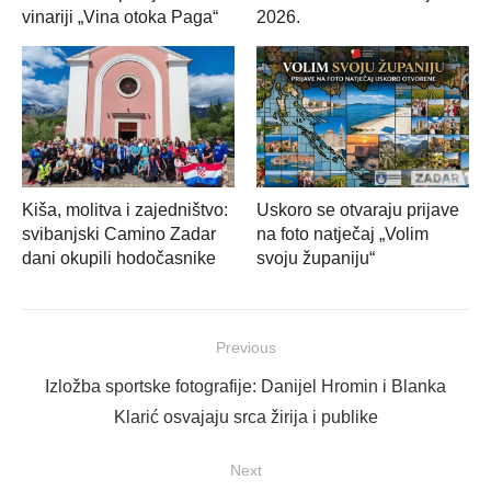
vinariji „Vina otoka Paga“
2026.
Kiša, molitva i zajedništvo:
Uskoro se otvaraju prijave
svibanjski Camino Zadar
na foto natječaj „Volim
dani okupili hodočasnike
svoju županiju“
Navigacija
Previous
objava
Previous
Izložba sportske fotografije: Danijel Hromin i Blanka
post:
Klarić osvajaju srca žirija i publike
Next