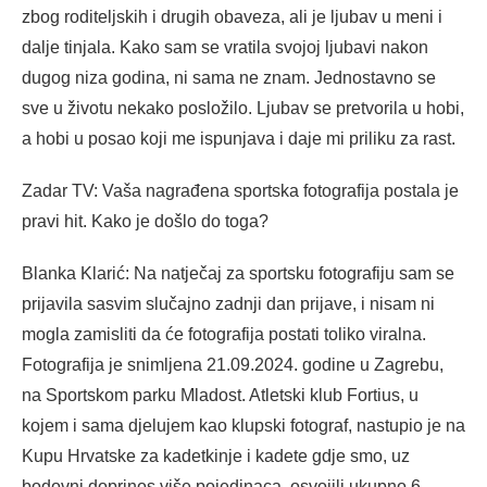
zbog roditeljskih i drugih obaveza, ali je ljubav u meni i
dalje tinjala. Kako sam se vratila svojoj ljubavi nakon
dugog niza godina, ni sama ne znam. Jednostavno se
sve u životu nekako posložilo. Ljubav se pretvorila u hobi,
a hobi u posao koji me ispunjava i daje mi priliku za rast.
Zadar TV: Vaša nagrađena sportska fotografija postala je
pravi hit. Kako je došlo do toga?
Blanka Klarić: Na natječaj za sportsku fotografiju sam se
prijavila sasvim slučajno zadnji dan prijave, i nisam ni
mogla zamisliti da će fotografija postati toliko viralna.
Fotografija je snimljena 21.09.2024. godine u Zagrebu,
na Sportskom parku Mladost. Atletski klub Fortius, u
kojem i sama djelujem kao klupski fotograf, nastupio je na
Kupu Hrvatske za kadetkinje i kadete gdje smo, uz
bodovni doprinos više pojedinaca, osvojili ukupno 6.