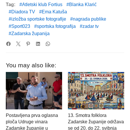
Tag:
Atletski klub Fortius
Blanka Klarić
Diadora TV
Ema Katuša
izložba sportske fotografije
nagrada publike
Sport023
sportska fotografija
zadar tv
Zadarska županija
You may also like:
Postavljena prva oglasna
13. Smotra folklora
ploča Udruge vinara
Zadarske županije održava
Zadarske županije u
se od 20. do 22. svibnja