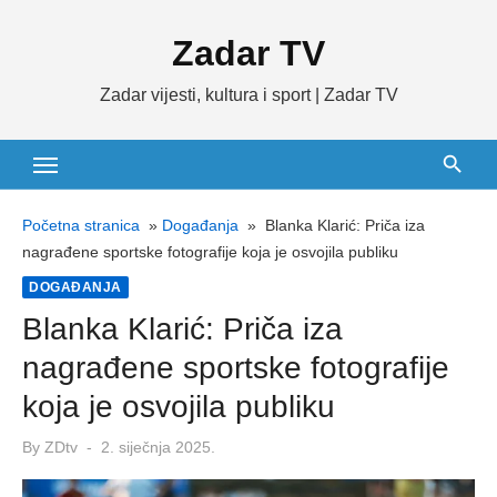
Skip
Zadar TV
to
content
Zadar vijesti, kultura i sport | Zadar TV
Početna stranica
»
Događanja
»
Blanka Klarić: Priča iza
nagrađene sportske fotografije koja je osvojila publiku
DOGAĐANJA
Blanka Klarić: Priča iza
nagrađene sportske fotografije
koja je osvojila publiku
Posted
By
ZDtv
2. siječnja 2025.
on