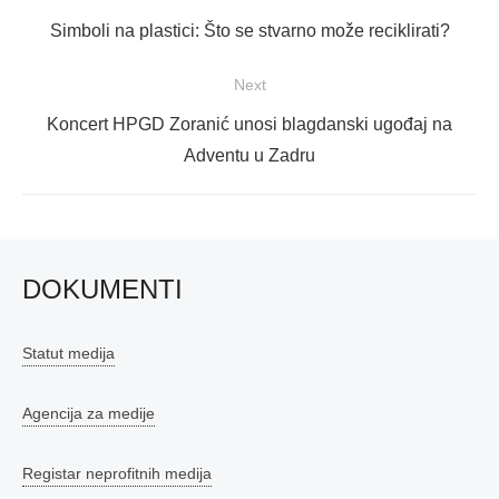
objava
Previous
Simboli na plastici: Što se stvarno može reciklirati?
post:
Next
Next
Koncert HPGD Zoranić unosi blagdanski ugođaj na
post:
Adventu u Zadru
DOKUMENTI
Statut medija
Agencija za medije
Registar neprofitnih medija