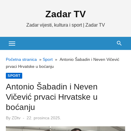
Skip
Zadar TV
to
content
Zadar vijesti, kultura i sport | Zadar TV
Početna stranica
»
Sport
»
Antonio Šabadin i Neven Vičević
prvaci Hrvatske u boćanju
SPORT
Antonio Šabadin i Neven
Vičević prvaci Hrvatske u
boćanju
Posted
By
ZDtv
22. prosinca 2025.
on