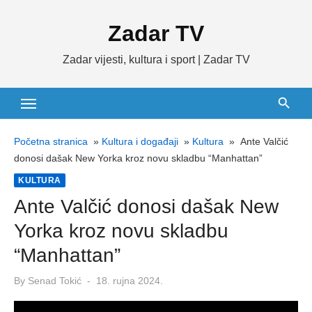
Skip
Zadar TV
to
content
Zadar vijesti, kultura i sport | Zadar TV
Početna stranica
»
Kultura i događaji
»
Kultura
»
Ante Valčić
donosi dašak New Yorka kroz novu skladbu “Manhattan”
KULTURA
Ante Valčić donosi dašak New
Yorka kroz novu skladbu
“Manhattan”
Posted
By
Senad Tokić
18. rujna 2024.
on