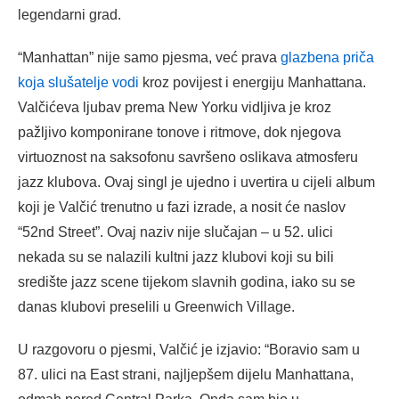
legendarni grad.
“Manhattan” nije samo pjesma, već prava
glazbena priča
koja slušatelje vodi
kroz povijest i energiju Manhattana.
Valčićeva ljubav prema New Yorku vidljiva je kroz
pažljivo komponirane tonove i ritmove, dok njegova
virtuoznost na saksofonu savršeno oslikava atmosferu
jazz klubova. Ovaj singl je ujedno i uvertira u cijeli album
koji je Valčić trenutno u fazi izrade, a nosit će naslov
“52nd Street”. Ovaj naziv nije slučajan – u 52. ulici
nekada su se nalazili kultni jazz klubovi koji su bili
središte jazz scene tijekom slavnih godina, iako su se
danas klubovi preselili u Greenwich Village.
U razgovoru o pjesmi, Valčić je izjavio: “Boravio sam u
87. ulici na East strani, najljepšem dijelu Manhattana,