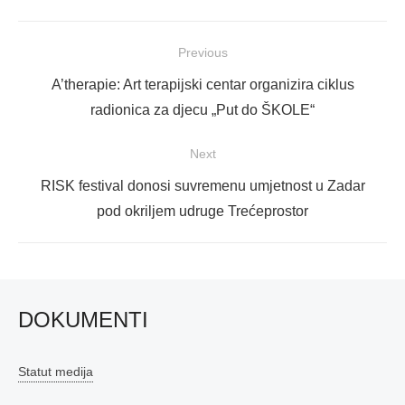
Navigacija
Previous
objava
Previous
A’therapie: Art terapijski centar organizira ciklus
post:
radionica za djecu „Put do ŠKOLE“
Next
Next
RISK festival donosi suvremenu umjetnost u Zadar
post:
pod okriljem udruge Trećeprostor
DOKUMENTI
Statut medija