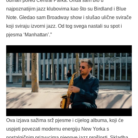
odmah pored Central Parka. Onda sam bio u
najpoznatijim jazz klubovima kao što su Birdland i Blue
Note. Gledao sam Broadway show i slušao ulične svirače
koji sviraju izvorni jazz. Od tog svega nastali su spot i
pjesma ‘Manhattan’.”
Ova izjava sažima srž pjesme i cijelog albuma, koji će
uspjeti povezati modernu energiju New Yorka s
nostalgičnim prizvucima njegove jazz prošlosti. Skladba