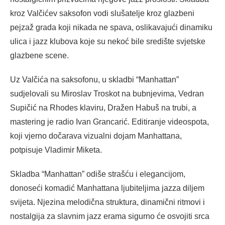
kroz Valčićev saksofon vodi slušatelje kroz glazbeni
pejzaž grada koji nikada ne spava, oslikavajući dinamiku
ulica i jazz klubova koje su nekoć bile središte svjetske
glazbene scene.
Uz Valčića na saksofonu, u skladbi “Manhattan”
sudjelovali su Miroslav Troskot na bubnjevima, Vedran
Supičić na Rhodes klaviru, Dražen Habuš na trubi, a
mastering je radio Ivan Grancarić. Editiranje videospota,
koji vjerno dočarava vizualni dojam Manhattana,
potpisuje Vladimir Miketa.
Skladba “Manhattan” odiše strašću i elegancijom,
donoseći komadić Manhattana ljubiteljima jazza diljem
svijeta. Njezina melodična struktura, dinamični ritmovi i
nostalgija za slavnim jazz erama sigurno će osvojiti srca