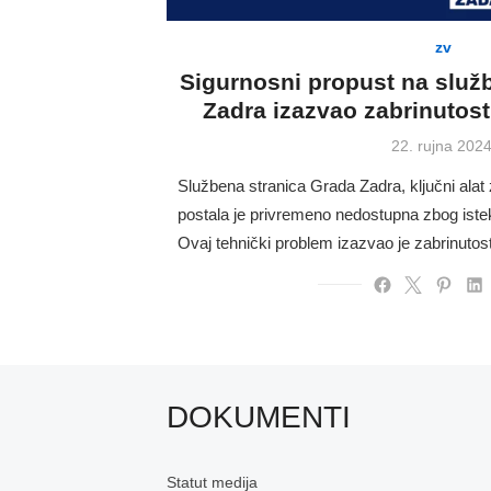
zv
Sigurnosni propust na služb
Zadra izazvao zabrinuto
Posted
22. rujna 2024
on
Službena stranica Grada Zadra, ključni alat 
postala je privremeno nedostupna zbog istek
Ovaj tehnički problem izazvao je zabrinuto
DOKUMENTI
Statut medija