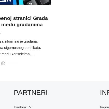
enoj stranici Grada
st među građanima
.
za informiranje građana,
a sigurnosnog certifikata.
st među korisnicima, …
PARTNERI
IN
Diadora TV
Impr