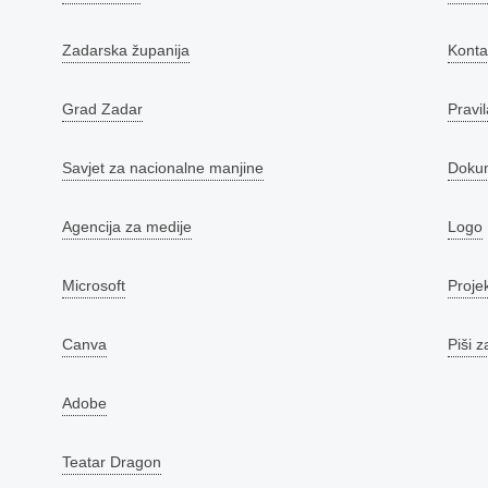
Zadarska županija
Konta
Grad Zadar
Pravil
Savjet za nacionalne manjine
Doku
Agencija za medije
Logo
Microsoft
Proje
Canva
Piši z
Adobe
Teatar Dragon