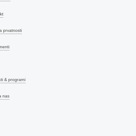
kt
a prvatnosti
menti
kti & programi
a nas