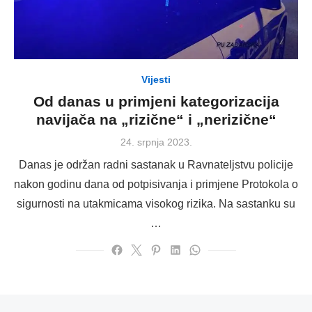
Vijesti
Od danas u primjeni kategorizacija
navijača na „rizične“ i „nerizične“
Posted
24. srpnja 2023.
on
Danas je održan radni sastanak u Ravnateljstvu policije
nakon godinu dana od potpisivanja i primjene Protokola o
sigurnosti na utakmicama visokog rizika. Na sastanku su
…