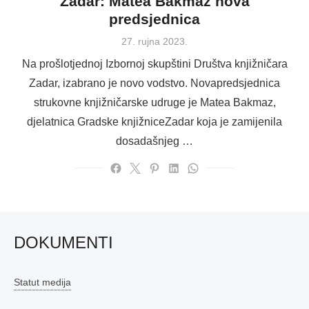
Zadar: Matea Bakmaz nova
predsjednica
Posted
27. rujna 2023.
on
Na prošlotjednoj Izbornoj skupštini Društva knjižničara
Zadar, izabrano je novo vodstvo. Novapredsjednica
strukovne knjižničarske udruge je Matea Bakmaz,
djelatnica Gradske knjižniceZadar koja je zamijenila
dosadašnjeg …
DOKUMENTI
Statut medija