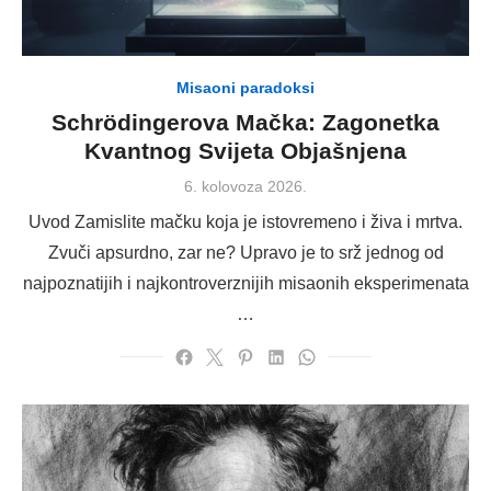
Misaoni paradoksi
Schrödingerova Mačka: Zagonetka
Kvantnog Svijeta Objašnjena
Posted
6. kolovoza 2026.
on
Uvod Zamislite mačku koja je istovremeno i živa i mrtva.
Zvuči apsurdno, zar ne? Upravo je to srž jednog od
najpoznatijih i najkontroverznijih misaonih eksperimenata
…