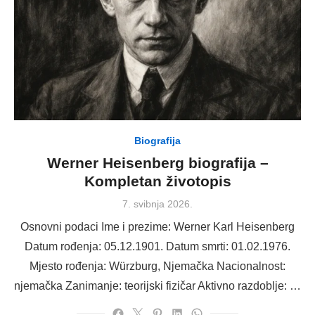
Biografija
Werner Heisenberg biografija –
Kompletan životopis
Posted
7. svibnja 2026.
on
Osnovni podaci Ime i prezime: Werner Karl Heisenberg
Datum rođenja: 05.12.1901. Datum smrti: 01.02.1976.
Mjesto rođenja: Würzburg, Njemačka Nacionalnost:
njemačka Zanimanje: teorijski fizičar Aktivno razdoblje: …