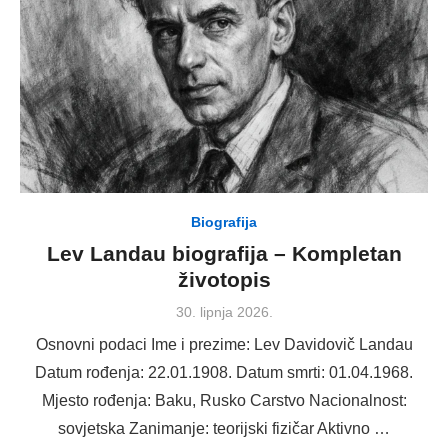
Biografija
Lev Landau biografija – Kompletan
životopis
Posted
30. lipnja 2026.
on
Osnovni podaci Ime i prezime: Lev Davidovič Landau
Datum rođenja: 22.01.1908. Datum smrti: 01.04.1968.
Mjesto rođenja: Baku, Rusko Carstvo Nacionalnost:
sovjetska Zanimanje: teorijski fizičar Aktivno …