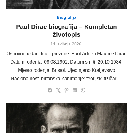
Biografija
Paul Dirac biografija – Kompletan
životopis
Posted
14. svibnja 2026.
on
Osnovni podaci Ime i prezime: Paul Adrien Maurice Dirac
Datum rođenja: 08.08.1902. Datum smrti: 20.10.1984.
Mjesto rođenja: Bristol, Ujedinjeno Kraljevstvo
Nacionalnost: britanska Zanimanje: teorijski fizičar …