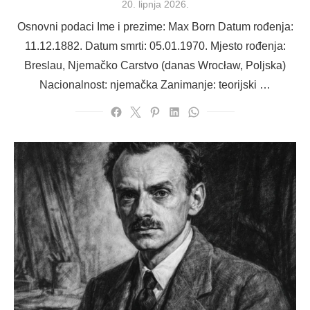
Posted
20. lipnja 2026.
on
Osnovni podaci Ime i prezime: Max Born Datum rođenja:
11.12.1882. Datum smrti: 05.01.1970. Mjesto rođenja:
Breslau, Njemačko Carstvo (danas Wrocław, Poljska)
Nacionalnost: njemačka Zanimanje: teorijski …