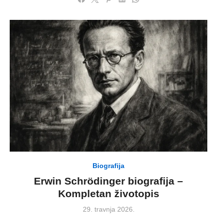
Biografija
Erwin Schrödinger biografija –
Kompletan životopis
Posted
29. travnja 2026.