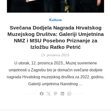
Kultura
Svečana Dodjela Nagrada Hrvatskog
Muzejskog Društva: Galeriji Umjetnina
NMZ i MSU Posebno Priznanje za
Izložbu Ratko Petrić
Posted
13. prosinca 2023.
on
U utorak, 12. prosinca 2023., Muzej suvremene
umjetnosti u Zagrebu bio je domaćin svečane dodjele
nagrada Hrvatskog muzejskog društva za 2022. godinu.
Galeriji umjetnina Narodnog …