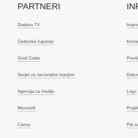
PARTNERI
IN
Diadora TV
Impr
Zadarska županija
Konta
Grad Zadar
Pravil
Savjet za nacionalne manjine
Doku
Agencija za medije
Logo
Microsoft
Proje
Canva
Piši z