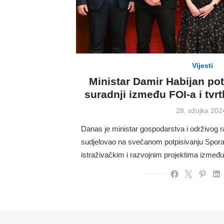
Vijesti
Ministar Damir Habijan po
suradnji između FOI-a i tv
Posted
28. ožujka 202
on
Danas je ministar gospodarstva i održivog r
sudjelovao na svečanom potpisivanju Spora
istraživačkim i razvojnim projektima između