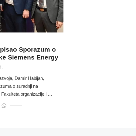
tpisao Sporazum o
rtke Siemens Energy
4.
azvoja, Damir Habijan,
zuma o suradnji na
 Fakulteta organizacije i …