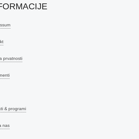
FORMACIJE
essum
kt
a prvatnosti
menti
kti & programi
a nas