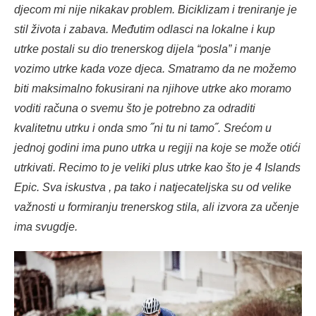
djecom mi nije nikakav problem. Biciklizam i treniranje je
stil života i zabava. Međutim odlasci na lokalne i kup
utrke postali su dio trenerskog dijela “posla” i manje
vozimo utrke kada voze djeca. Smatramo da ne možemo
biti maksimalno fokusirani na njihove utrke ako moramo
voditi računa o svemu što je potrebno za odraditi
kvalitetnu utrku i onda smo ˝ni tu ni tamo˝. Srećom u
jednoj godini ima puno utrka u regiji na koje se može otići
utrkivati. Recimo to je veliki plus utrke kao što je 4 Islands
Epic. Sva iskustva , pa tako i natjecateljska su od velike
važnosti u formiranju trenerskog stila, ali izvora za učenje
ima svugdje.