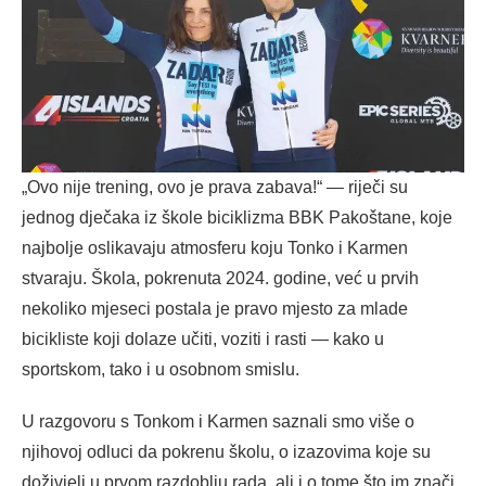
„Ovo nije trening, ovo je prava zabava!“ — riječi su
jednog dječaka iz škole biciklizma BBK Pakoštane, koje
najbolje oslikavaju atmosferu koju Tonko i Karmen
stvaraju. Škola, pokrenuta 2024. godine, već u prvih
nekoliko mjeseci postala je pravo mjesto za mlade
bicikliste koji dolaze učiti, voziti i rasti — kako u
sportskom, tako i u osobnom smislu.
U razgovoru s Tonkom i Karmen saznali smo više o
njihovoj odluci da pokrenu školu, o izazovima koje su
doživjeli u prvom razdoblju rada, ali i o tome što im znači