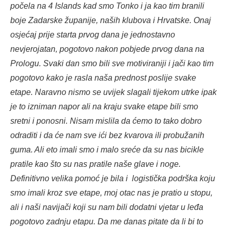
počela na 4 Islands kad smo Tonko i ja kao tim branili
boje Zadarske županije, naših klubova i Hrvatske. Onaj
osjećaj prije starta prvog dana je jednostavno
nevjerojatan, pogotovo nakon pobjede prvog dana na
Prologu. Svaki dan smo bili sve motiviraniji i jači kao tim
pogotovo kako je rasla naša prednost poslije svake
etape. Naravno nismo se uvijek slagali tijekom utrke ipak
je to izniman napor ali na kraju svake etape bili smo
sretni i ponosni. Nisam mislila da ćemo to tako dobro
odraditi i da će nam sve ići bez kvarova ili probužanih
guma. Ali eto imali smo i malo sreće da su nas bicikle
pratile kao što su nas pratile naše glave i noge.
Definitivno velika pomoć je bila i logistička podrška koju
smo imali kroz sve etape, moj otac nas je pratio u stopu,
ali i naši navijači koji su nam bili dodatni vjetar u leđa
pogotovo zadnju etapu. Da me danas pitate da li bi to