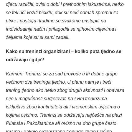
djecu različiti, ovisi o dobi i prethodnim iskustvima, netko
se tek ući voziti biciklu, dok su neki odmah spremni za
utrke i postolja- trudimo se svakome pristupiti na
individualniji način i prilagoditi se njihovim ciljevima i
željama koje su si sami zadali.
Kako su treninzi organizirani – koliko puta tjedno se
održavaju i gdje?
Karmen: Treninzi se za sad provode u tri dobne grupe
većinom dva treninga tjedno. U planu nam je i treći
trening tjedno ako netko zbog drugih aktivnosti i obaveza
nije u mogućnosti sudjelovati na svim treninzima-
isključivo zbog kontinuiteta ali i vremenskim uvjetima o
kojima ovisimo. Treninzi se održavaju najčešće na plazi
Pilatuša i Pakoštanima ali ovisno na dob grupe često
imamo i daljnje organizirane treninge izvan Općine