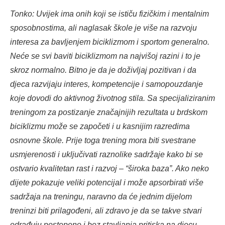
Tonko: Uvijek ima onih koji se ističu fizičkim i mentalnim
sposobnostima, ali naglasak škole je više na razvoju
interesa za bavljenjem biciklizmom i sportom generalno.
Neće se svi baviti biciklizmom na najvišoj razini i to je
skroz normalno. Bitno je da je doživljaj pozitivan i da
djeca razvijaju interes, kompetencije i samopouzdanje
koje dovodi do aktivnog životnog stila. Sa specijaliziranim
treningom za postizanje značajnijih rezultata u brdskom
biciklizmu može se započeti i u kasnijim razredima
osnovne škole. Prije toga trening mora biti svestrane
usmjerenosti i uključivati raznolike sadržaje kako bi se
ostvario kvalitetan rast i razvoj – “široka baza”. Ako neko
dijete pokazuje veliki potencijal i može apsorbirati više
sadržaja na treningu, naravno da će jednim dijelom
treninzi biti prilagođeni, ali zdravo je da se takve stvari
odrađuju postepeno i bez stavljanja pritiska na djecu.