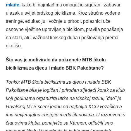
mlade
,
kako bi najmlađima omogućio siguran i zabavan
ulazak u svijet brdskog biciklizma. Kroz stručno vođene
treninge, edukaciju i vožnje u prirodi, polaznici uče
osnovne vještine upravljanja biciklom, pravila ponašanja
na stazi, ali i važnost timskog duha i poštovanja prema
okolišu.
Što vas je motiviralo da pokrenete MTB školu
biciklizma za djecu i mlade BBK Pakoštane?
Tonko: MTB škola biciklizma za djecu i mlade BBK
Pakoštane bila je logičan i prirodan sljedeći korak za klub
koji godinama organizira utrke na visokoj razini, ˝dao˝ je
Hrvatskoj MTB sceni jednu od najboljih XCO vozačica a
ima nevjerojatnu energiju među članovima. U razgovoru s
članovima kluba, ponajviše sa Karmen, odlučili smo