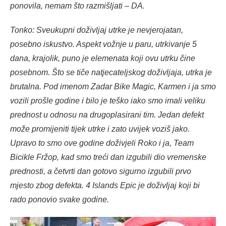
ponovila, nemam što razmišljati – DA.
Tonko: Sveukupni doživljaj utrke je nevjerojatan,
posebno iskustvo. Aspekt vožnje u paru, utrkivanje 5
dana, krajolik, puno je elemenata koji ovu utrku čine
posebnom. Što se tiče natjecateljskog doživljaja, utrka je
brutalna. Pod imenom Zadar Bike Magic, Karmen i ja smo
vozili prošle godine i bilo je teško iako smo imali veliku
prednost u odnosu na drugoplasirani tim. Jedan defekt
može promijeniti tijek utrke i zato uvijek voziš jako.
Upravo to smo ove godine doživjeli Roko i ja, Team
Bicikle Fržop, kad smo treći dan izgubili dio vremenske
prednosti, a četvrti dan gotovo sigurno izgubili prvo
mjesto zbog defekta. 4 Islands Epic je doživljaj koji bi
rado ponovio svake godine.