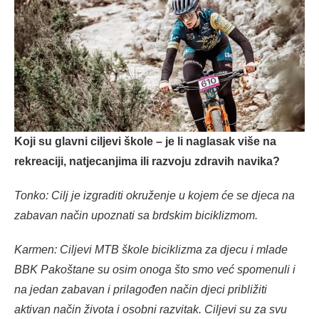
Koji su glavni ciljevi škole – je li naglasak više na
rekreaciji, natjecanjima ili razvoju zdravih navika?
Tonko: Cilj je izgraditi okruženje u kojem će se djeca na
zabavan način upoznati sa brdskim biciklizmom.
Karmen: Ciljevi MTB škole biciklizma za djecu i mlade
BBK Pakoštane su osim onoga što smo već spomenuli i
na jedan zabavan i prilagođen način djeci približiti
aktivan način života i osobni razvitak. Ciljevi su za svu