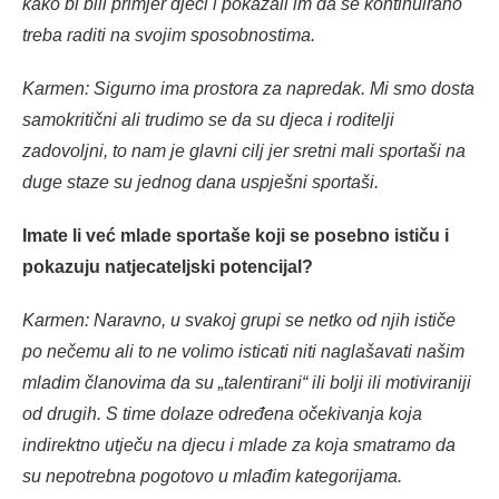
kako bi bili primjer djeci i pokazali im da se kontinuirano
treba raditi na svojim sposobnostima.
Karmen: Sigurno ima prostora za napredak. Mi smo dosta
samokritični ali trudimo se da su djeca i roditelji
zadovoljni, to nam je glavni cilj jer sretni mali sportaši na
duge staze su jednog dana uspješni sportaši.
Imate li već mlade sportaše koji se posebno ističu i
pokazuju natjecateljski potencijal?
Karmen: Naravno, u svakoj grupi se netko od njih ističe
po nečemu ali to ne volimo isticati niti naglašavati našim
mladim članovima da su „talentirani“ ili bolji ili motiviraniji
od drugih. S time dolaze određena očekivanja koja
indirektno utječu na djecu i mlade za koja smatramo da
su nepotrebna pogotovo u mlađim kategorijama.