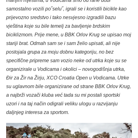
manjim mjestima, u Vodicama smo od rane dobi
samostalno vozili po˝selu˝, igrali se i koristili bicikle kao
prijevozno sredstvo i tako nesvjesno izgradili bazu
vještina koje su bile temelj za bavljenje brdskim
biciklizmom. Prije mene, u BBK Orlov Krug se upisao moj
stariji brat. Odmah sam se i sam želio upisati, ali nije
postojala grupa za moju dobnu kategoriju, no bez
specifične pripreme sam vozio neke od utrka koje su se
organizirale u Vodicama i okolici – novogodišnja utrka,
Đir za Žir na Žirju, XCO Croatia Open u Vodicama. Utrke
su uglavnom bile organizirane od strane BBK Orlov Krug,
a najbrži vozači kluba već tada su mi postali sportski
uzori i na taj način odigrali veliku ulogu u razvijanju
daljnjeg interesa za sportom.