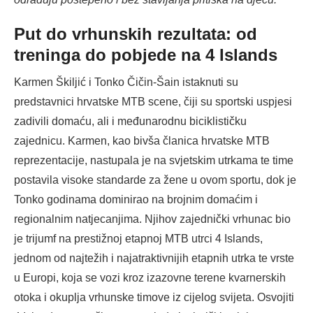
Put do vrhunskih rezultata: od
treninga do pobjede na 4 Islands
Karmen Škiljić i Tonko Čičin-Šain istaknuti su
predstavnici hrvatske MTB scene, čiji su sportski uspjesi
zadivili domaću, ali i međunarodnu biciklističku
zajednicu. Karmen, kao bivša članica hrvatske MTB
reprezentacije, nastupala je na svjetskim utrkama te time
postavila visoke standarde za žene u ovom sportu, dok je
Tonko godinama dominirao na brojnim domaćim i
regionalnim natjecanjima. Njihov zajednički vrhunac bio
je trijumf na prestižnoj etapnoj MTB utrci 4 Islands,
jednom od najtežih i najatraktivnijih etapnih utrka te vrste
u Europi, koja se vozi kroz izazovne terene kvarnerskih
otoka i okuplja vrhunske timove iz cijelog svijeta. Osvojiti