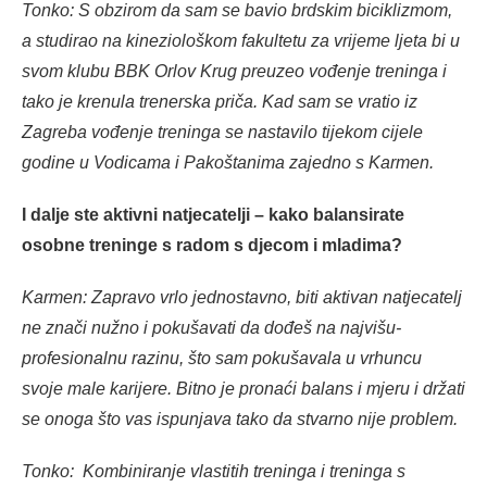
Tonko: S obzirom da sam se bavio brdskim biciklizmom,
a studirao na kineziološkom fakultetu za vrijeme ljeta bi u
svom klubu BBK Orlov Krug preuzeo vođenje treninga i
tako je krenula trenerska priča. Kad sam se vratio iz
Zagreba vođenje treninga se nastavilo tijekom cijele
godine u Vodicama i Pakoštanima zajedno s Karmen.
I dalje ste aktivni natjecatelji – kako balansirate
osobne treninge s radom s djecom i mladima?
Karmen: Zapravo vrlo jednostavno, biti aktivan natjecatelj
ne znači nužno i pokušavati da dođeš na najvišu-
profesionalnu razinu, što sam pokušavala u vrhuncu
svoje male karijere. Bitno je pronaći balans i mjeru i držati
se onoga što vas ispunjava tako da stvarno nije problem.
Tonko: Kombiniranje vlastitih treninga i treninga s