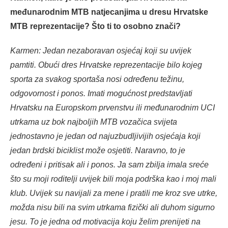
međunarodnim MTB natjecanjima u dresu Hrvatske
MTB reprezentacije? Što ti to osobno znači?
Karmen: Jedan nezaboravan osjećaj koji su uvijek
pamtiti. Obući dres Hrvatske reprezentacije bilo kojeg
sporta za svakog sportaša nosi određenu težinu,
odgovornost i ponos. Imati mogućnost predstavljati
Hrvatsku na Europskom prvenstvu ili međunarodnim UCI
utrkama uz bok najboljih MTB vozačica svijeta
jednostavno je jedan od najuzbudljivijih osjećaja koji
jedan brdski biciklist može osjetiti. Naravno, to je
određeni i pritisak ali i ponos.
Ja sam zbilja imala sreće
što su moji roditelji uvijek bili moja podrška kao i moj mali
klub. Uvijek su navijali za mene i pratili me kroz sve utrke,
možda nisu bili na svim utrkama fizički ali duhom sigurno
jesu. To je jedna od motivacija koju želim prenijeti na