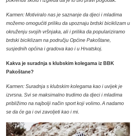
pokrenuti školu i izgleda da je to bio pravi pogodak.
Karmen: Motiviralo nas je saznanje da djeci i mladima
možemo omogućiti priliku da upoznaju brdski biciklizam u
okruženju svojih vršnjaka, ali i prilika da populariziramo
brdski biciklizam na području Općine Pakoštane,
susjednih općina i gradova kao i u Hrvatskoj.
Kakva je suradnja s klubskim kolegama iz BBK
Pakoštane?
Karmen: Suradnja s klubskim kolegama kao i uvijek je
izvrsna. Svi se maksimalno trudimo da djeci i mladima
približimo na najbolji način sport koji volimo. A nadamo
se da će ga i ovi zavoljeti kao i mi.