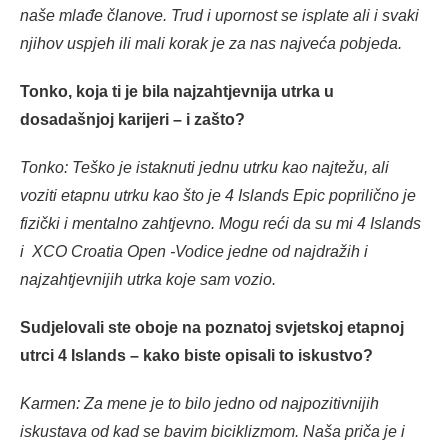
naše mlađe članove. Trud i upornost se isplate ali i svaki
njihov uspjeh ili mali korak je za nas najveća pobjeda.
Tonko, koja ti je bila najzahtjevnija utrka u
dosadašnjoj karijeri – i zašto?
Tonko: Teško je istaknuti jednu utrku kao najtežu, ali
voziti etapnu utrku kao što je 4 Islands Epic poprilično je
fizički i mentalno zahtjevno. Mogu reći da su mi 4 Islands
i XCO Croatia Open -Vodice jedne od najdražih i
najzahtjevnijih utrka koje sam vozio.
Sudjelovali ste oboje na poznatoj svjetskoj etapnoj
utrci 4 Islands – kako biste opisali to iskustvo?
Karmen: Za mene je to bilo jedno od najpozitivnijih
iskustava od kad se bavim biciklizmom. Naša priča je i