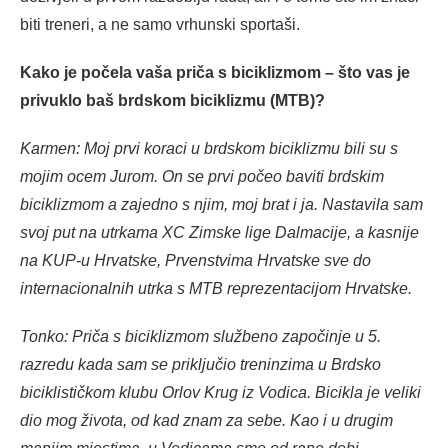
biti treneri, a ne samo vrhunski sportaši.
Kako je počela vaša priča s biciklizmom – što vas je
privuklo baš brdskom biciklizmu (MTB)?
Karmen: Moj prvi koraci u brdskom biciklizmu bili su s
mojim ocem Jurom. On se prvi počeo baviti brdskim
biciklizmom a zajedno s njim, moj brat i ja. Nastavila sam
svoj put na utrkama XC Zimske lige Dalmacije, a kasnije
na KUP-u Hrvatske, Prvenstvima Hrvatske sve do
internacionalnih utrka s MTB reprezentacijom Hrvatske.
Tonko: Priča s biciklizmom službeno započinje u 5.
razredu kada sam se priključio treninzima u Brdsko
biciklističkom klubu Orlov Krug iz Vodica. Bicikla je veliki
dio mog života, od kad znam za sebe. Kao i u drugim