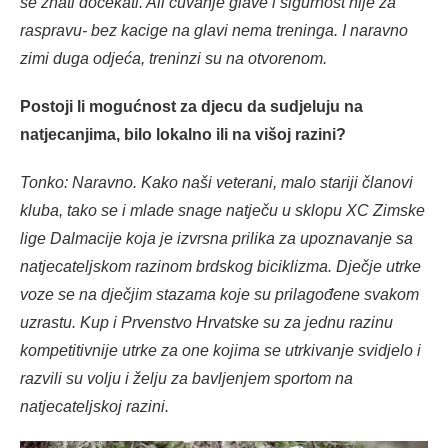
se znati dočekati. Ali čuvanje glave i sigurnost nije za
raspravu- bez kacige na glavi nema treninga. I naravno
zimi duga odjeća, treninzi su na otvorenom.
Postoji li mogućnost za djecu da sudjeluju na
natjecanjima, bilo lokalno ili na višoj razini?
Tonko: Naravno. Kako naši veterani, malo stariji članovi
kluba, tako se i mlade snage natječu u sklopu XC Zimske
lige Dalmacije koja je izvrsna prilika za upoznavanje sa
natjecateljskom razinom brdskog biciklizma. Dječje utrke
voze se na dječjim stazama koje su prilagođene svakom
uzrastu. Kup i Prvenstvo Hrvatske su za jednu razinu
kompetitivnije utrke za one kojima se utrkivanje svidjelo i
razvili su volju i želju za bavljenjem sportom na
natjecateljskoj razini.