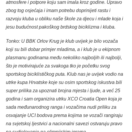
atmosfere i potpore koju sam imala kroz godine. Upravo
zbog tog osjećaja i imam potrebu doprinijeti rastu i
razvoju kluba u obliku naše škole za djecu i mlade koja i
jesu budućnost pakoškog brdskog biciklizma i kluba.
Tonko: U BBK Orlov Krug je klub uvijek je bilo vozača
koji su bili dobar primjer mladima, a i klub je u ekipnom
plasmanu godinama među nekoliko najboljih ili najbolji,
što je motivirajuće za svakoga tko je početku svog
sportskog biciklističkog puta. Klub nas je uvijek vodio na
utrke kupa Hrvatske koje su osim sportskog iskustva bili
super prilika za upoznati brojna mjesta i ljude, a već 25
godina i sam organizira utrku XCO Croatia Open koja je
sada međunarodnog ranga i vozačima nudi priliku za
osvajanje UCI bodova prema kojima se vozači rangiraju
na svjetskoj ljestvici a nacionalni savezi ostvaruju pravo
na sudjelovanje na olimpijskim igrama.