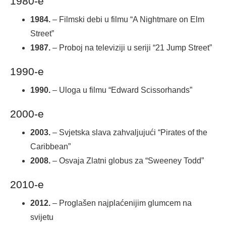
1980-e
1984.
– Filmski debi u filmu “A Nightmare on Elm
Street”
1987.
– Proboj na televiziji u seriji “21 Jump Street”
1990-e
1990.
– Uloga u filmu “Edward Scissorhands”
2000-e
2003.
– Svjetska slava zahvaljujući “Pirates of the
Caribbean”
2008.
– Osvaja Zlatni globus za “Sweeney Todd”
2010-e
2012.
– Proglašen najplaćenijim glumcem na
svijetu