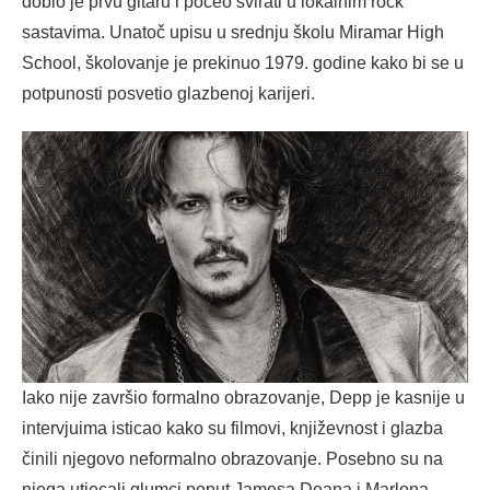
dobio je prvu gitaru i počeo svirati u lokalnim rock
sastavima. Unatoč upisu u srednju školu Miramar High
School, školovanje je prekinuo 1979. godine kako bi se u
potpunosti posvetio glazbenoj karijeri.
Iako nije završio formalno obrazovanje, Depp je kasnije u
intervjuima isticao kako su filmovi, književnost i glazba
činili njegovo neformalno obrazovanje. Posebno su na
njega utjecali glumci poput Jamesa Deana i Marlona