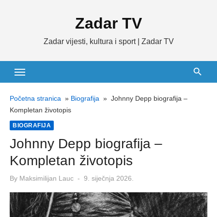
Skip
Zadar TV
to
content
Zadar vijesti, kultura i sport | Zadar TV
Početna stranica
»
Biografija
»
Johnny Depp biografija –
Kompletan životopis
BIOGRAFIJA
Johnny Depp biografija –
Kompletan životopis
Posted
By
Maksimilijan Lauc
9. siječnja 2026.
on