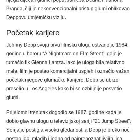
Branda, čiji je nekonvencionalni pristup glumi oblikovao
Deppovu umjetničku viziju.
Početak karijere
Johnny Depp svoju prvu filmsku ulogu ostvario je 1984.
godine u hororu “A Nightmare on Elm Street”, gdje je
tumačio lik Glenna Lantza. Iako je uloga bila relativno
mala, film je postao komercijalni uspjeh i označio važan
početak njegove glumačke karijere. Depp se ubrzo
preselio u Los Angeles kako bi se ozbiljnije posvetio
glumi.
Prijelomni trenutak dogodio se 1987. godine kada je
dobio glavnu ulogu u televizijskoj seriji “21 Jump Street”.
Serija je postigla visoku gledanost, a Depp je preko noći
postao idol mladih i jedno od najprepoznatljivijih lica