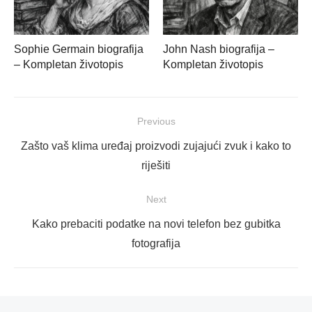
Sophie Germain biografija
John Nash biografija –
– Kompletan životopis
Kompletan životopis
Navigacija
Previous
objava
Previous
Zašto vaš klima uređaj proizvodi zujajući zvuk i kako to
post:
riješiti
Next
Next
Kako prebaciti podatke na novi telefon bez gubitka
post:
fotografija