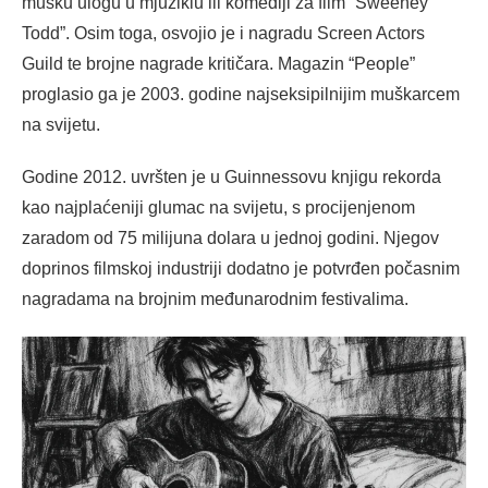
mušku ulogu u mjuziklu ili komediji za film “Sweeney
Todd”. Osim toga, osvojio je i nagradu Screen Actors
Guild te brojne nagrade kritičara. Magazin “People”
proglasio ga je 2003. godine najseksipilnijim muškarcem
na svijetu.
Godine 2012. uvršten je u Guinnessovu knjigu rekorda
kao najplaćeniji glumac na svijetu, s procijenjenom
zaradom od 75 milijuna dolara u jednoj godini. Njegov
doprinos filmskoj industriji dodatno je potvrđen počasnim
nagradama na brojnim međunarodnim festivalima.