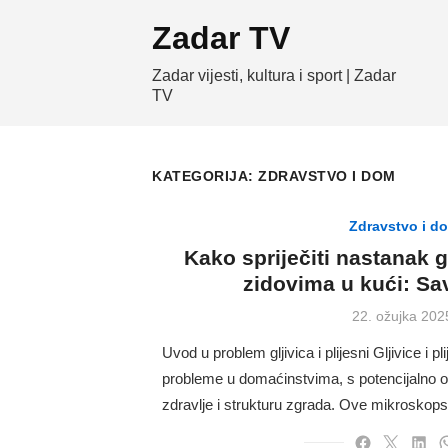
Skip
Zadar TV
to
content
Zadar vijesti, kultura i sport | Zadar
TV
KATEGORIJA:
ZDRAVSTVO I DOM
Zdravstvo i d
Kako spriječiti nastanak gl
zidovima u kući: Savj
Posted
22. ožujka 202
on
Uvod u problem gljivica i plijesni Gljivice i p
probleme u domaćinstvima, s potencijalno o
zdravlje i strukturu zgrada. Ove mikrosko