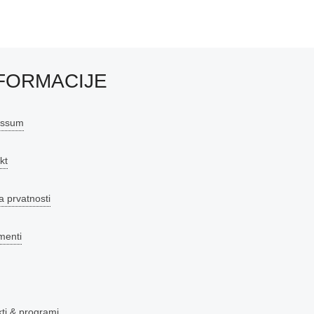
FORMACIJE
essum
kt
a prvatnosti
menti
kti & programi