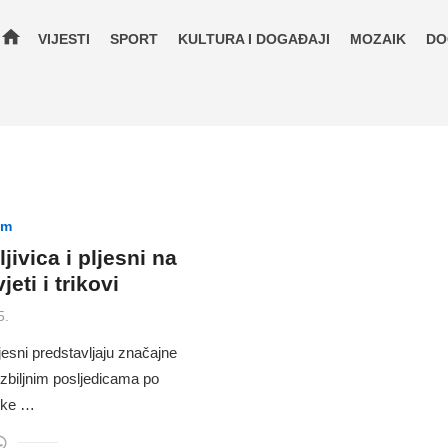
home
VIJESTI
SPORT
KULTURA I DOGAĐAJI
MOZAIK
DO
om
jivica i pljesni na
eti i trikovi
5.
lijesni predstavljaju značajne
zbiljnim posljedicama po
pske …