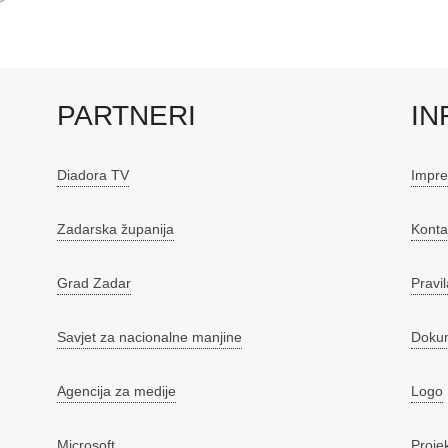
PARTNERI
IN
Diadora TV
Impr
Zadarska županija
Konta
Grad Zadar
Pravil
Savjet za nacionalne manjine
Doku
Agencija za medije
Logo
Microsoft
Proje