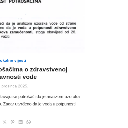
lokalne vijesti
rošačima o zdravstvenoj
ravnosti vode
osted
. prosinca 2025.
n
avaju se potrošači da je analizom uzoraka
. Zadar utvrđeno da je voda u potpunosti