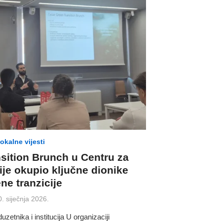
lokalne vijesti
sition Brunch u Centru za
ije okupio ključne dionike
ne tranzicije
osted
0. siječnja 2026.
n
etnika i institucija U organizaciji