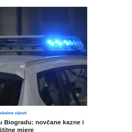
lokalne vijesti
 u Biogradu: novčane kazne i
štitne mjere