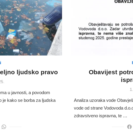
i
eljno ljudsko pravo
Obavijest pot
isp
25.
P
1
tema u javnosti, a povodom
o
 je kako se borba za ljudska
Analiza uzoraka vode Obavješt
vode od strane Vodovoda d.o.o
zdravstveno ispravna, te …