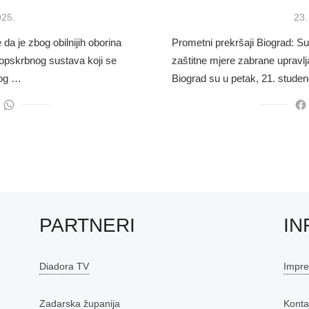
Pos
025.
23.
on
a je zbog obilnijih oborina
Prometni prekršaji Biograd: Su
opskrbnog sustava koji se
zaštitne mjere zabrane upravlja
bog …
Biograd su u petak, 21. stude
PARTNERI
IN
Diadora TV
Impr
Zadarska županija
Konta