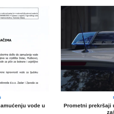
i
 zamućenju vode u
Prometni prekršaji
za