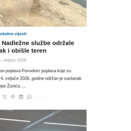
lokalne vijesti
 Nadležne službe održale
k i obišle teren
osted
. veljače 2026.
on
kon poplava Povodom poplava koje su
 4. veljače 2026. godine održan je sastanak
tipe Žunića …