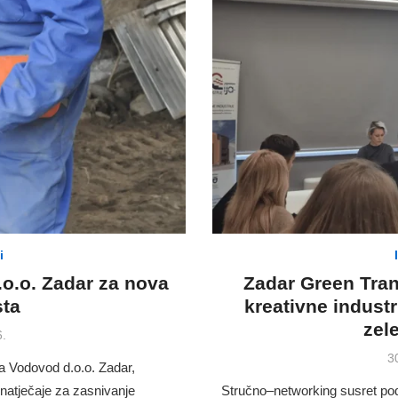
i
.o.o. Zadar za nova
Zadar Green Tran
sta
kreativne industr
zele
6.
P
3
a Vodovod d.o.o. Zadar,
o
 natječaje za zasnivanje
Stručno–networking susret poduz