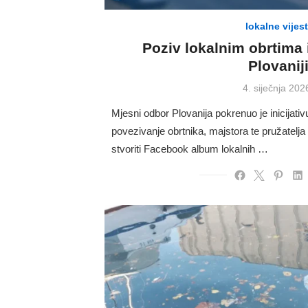
lokalne vijest
Poziv lokalnim obrtima 
Plovanij
Posted
4. siječnja 202
on
Mjesni odbor Plovanija pokrenuo je inicijativ
povezivanje obrtnika, majstora te pružatelja 
stvoriti Facebook album lokalnih …