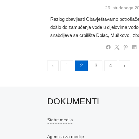
Posted
26. studenoga 2
on
Razlog obavijesti Obavještavamo potrošače d
došlo do zamućenja vode u dijelovima vodo
snabdijeva sa crpilišta Dolac, Muškovci, z
Brojevi
‹
1
2
3
4
‹
stranica
objava
DOKUMENTI
Statut medija
Agencija za medije