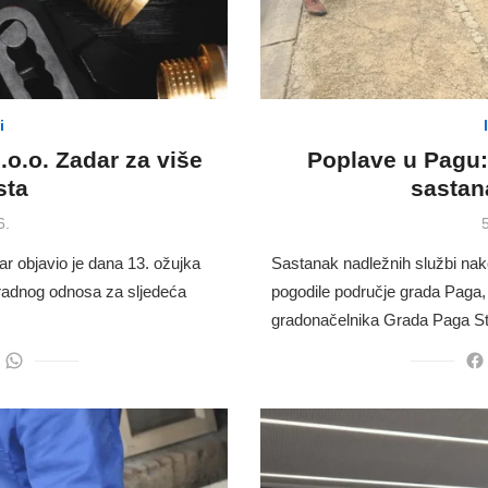
i
.o.o. Zadar za više
Poplave u Pagu:
sta
sastana
P
6.
5
ar objavio je dana 13. ožujka
Sastanak nadležnih službi na
 radnog odnosa za sljedeća
pogodile područje grada Paga,
gradonačelnika Grada Paga S