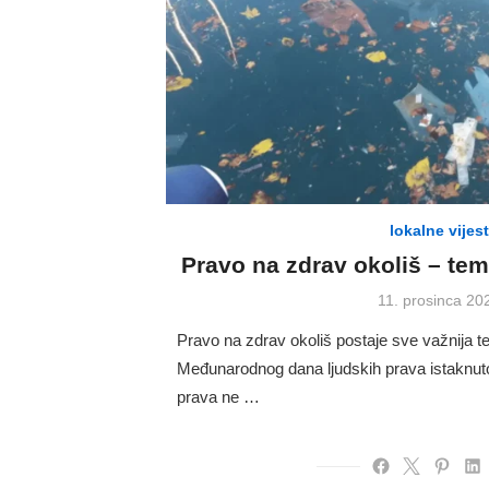
lokalne vijest
Pravo na zdrav okoliš – tem
Posted
11. prosinca 20
on
Pravo na zdrav okoliš postaje sve važnija 
Međunarodnog dana ljudskih prava istaknuto
prava ne …