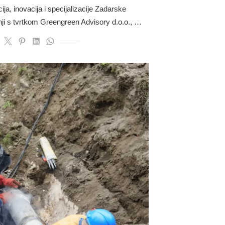
a, inovacija i specijalizacije Zadarske
nji s tvrtkom Greengreen Advisory d.o.o., …