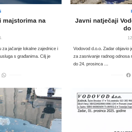
i
i majstorima na
Javni natječaji Vod
i
do
Po
6.
12
on
u za jačanje lokalne zajednice i
Vodovod d.o.o. Zadar objavio j
usluga s građanima. Cilj je
za zasnivanje radnog odnosa n
do 24. prosinca …