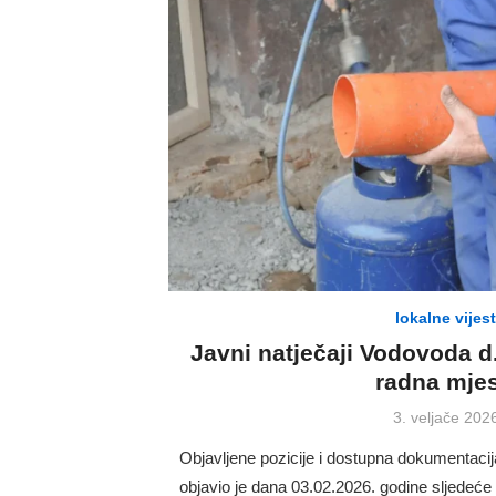
lokalne vijest
Javni natječaji Vodovoda d
radna mje
Posted
3. veljače 202
on
Objavljene pozicije i dostupna dokumentacij
objavio je dana 03.02.2026. godine sljedeće