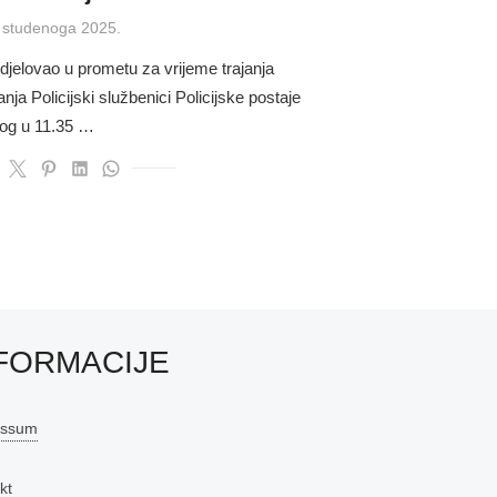
ted
 studenoga 2025.
djelovao u prometu za vrijeme trajanja
nja Policijski službenici Policijske postaje
nog u 11.35 …
FORMACIJE
essum
kt