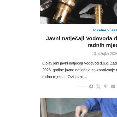
lokalne vijest
Javni natječaji Vodovoda d
radnih mje
Posted
13. ožujka 202
on
Objavljeni javni natječaji Vodovod d.o.o. Zad
2026. godine javne natječaje za zasnivanje
radna mjesta:. Ovi javni …