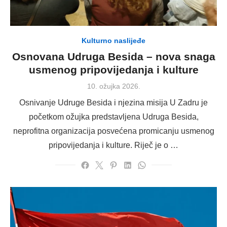
Kulturno naslijeđe
Osnovana Udruga Besida – nova snaga
usmenog pripovijedanja i kulture
Posted
10. ožujka 2026.
on
Osnivanje Udruge Besida i njezina misija U Zadru je
početkom ožujka predstavljena Udruga Besida,
neprofitna organizacija posvećena promicanju usmenog
pripovijedanja i kulture. Riječ je o …