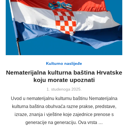
Kulturno naslijeđe
Nematerijalna kulturna baština Hrvatske
koju morate upoznati
Posted
1. studenoga 2025.
on
Uvod u nematerijalnu kulturnu baštinu Nematerijalna
kulturna baština obuhvaća razne prakse, predstave,
izraze, znanja i vještine koje zajednice prenose s
generacije na generaciju. Ova vrsta …