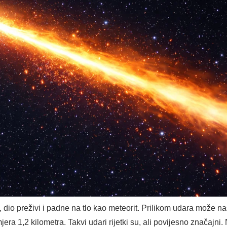
, dio preživi i padne na tlo kao meteorit. Prilikom udara može na
ra 1,2 kilometra. Takvi udari rijetki su, ali povijesno značajni. 