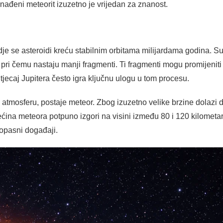
ronađeni meteorit izuzetno je vrijedan za znanost.
dje se asteroidi kreću stabilnim orbitama milijardama godina. S
 pri čemu nastaju manji fragmenti. Ti fragmenti mogu promijeniti 
tjecaj Jupitera često igra ključnu ulogu u tom procesu.
atmosferu, postaje meteor. Zbog izuzetno velike brzine dolazi d
Većina meteora potpuno izgori na visini između 80 i 120 kilometa
i opasni događaji.