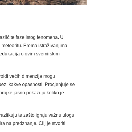
različite faze istog fenomena. U
o meteoritu. Prema istraživanjima
 edukacija o ovim svemirskim
eroidi većih dimenzija mogu
 bez ikakve opasnosti. Procjenjuje se
brojke jasno pokazuju koliko je
razlikuju te zašto igraju važnu ulogu
a na predznanje. Cilj je stvoriti