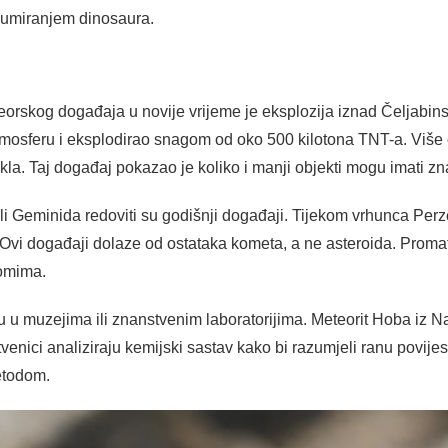
izumiranjem dinosaura.
eorskog događaja u novije vrijeme je eksplozija iznad Čeljabins
mosferu i eksplodirao snagom od oko 500 kilotona TNT-a. Više o
kla. Taj događaj pokazao je koliko i manji objekti mogu imati z
li Geminida redoviti su godišnji događaji. Tijekom vrhunca Perz
 Ovi događaji dolaze od ostataka kometa, a ne asteroida. Promat
omima.
 u muzejima ili znanstvenim laboratorijima. Meteorit Hoba iz Na
tvenici analiziraju kemijski sastav kako bi razumjeli ranu povij
etodom.