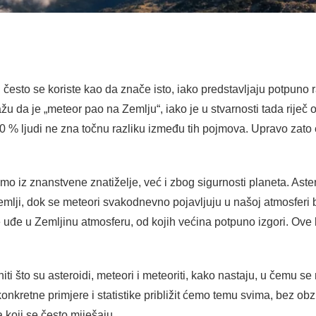
i često se koriste kao da znače isto, iako predstavljaju potpuno 
 da je „meteor pao na Zemlju“, iako je u stvarnosti tada riječ 
 % ljudi ne zna točnu razliku između tih pojmova. Upravo zato
mo iz znanstvene znatiželje, već i zbog sigurnosti planeta. Ast
 Zemlji, dok se meteori svakodnevno pojavljuju u našoj atmosferi
 uđe u Zemljinu atmosferu, od kojih većina potpuno izgori. Ove 
i što su asteroidi, meteori i meteoriti, kako nastaju, u čemu se 
nkretne primjere i statistike približit ćemo temu svima, bez obzir
 koji se često miješaju.