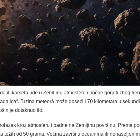
a ili kometa uđe u Zemljinu atmosferu i počne gorjeti zbog trenja
adalica“. Brzina meteorâ može doseći i 70 kilometara u sekundi
oš nije dotaknuo tlo.
i prolazak kroz atmosferu i padne na Zemljinu površinu. Prema
a težih od 50 grama. Većina završi u oceanima ili nenaseljenim