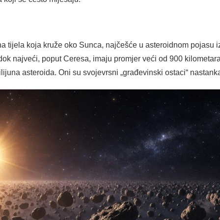
na tijela koja kruže oko Sunca, najčešće u asteroidnom pojasu i
ok najveći, poput Ceresa, imaju promjer veći od 900 kilometara
ijuna asteroida. Oni su svojevrsni „građevinski ostaci“ nastank