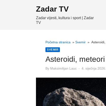
Skip
Zadar TV
to
content
Zadar vijesti, kultura i sport | Zadar
TV
Početna stranica
»
Svemir
»
Asteroidi,
SVEMIR
Asteroidi, meteori 
Posted
By
Maksimilijan Lauc
4. siječnja 2026.
on