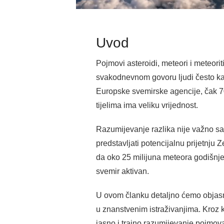
Uvod
Pojmovi asteroidi, meteori i meteorit
svakodnevnom govoru ljudi često kažu
Europske svemirske agencije, čak 70
tijelima ima veliku vrijednost.
Razumijevanje razlika nije važno sa
predstavljati potencijalnu prijetnju
da oko 25 milijuna meteora godišnje
svemir aktivan.
U ovom članku detaljno ćemo objasnit
u znanstvenim istraživanjima. Kroz ko
jasno i trajno razumijevanje pojmova