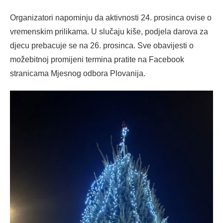
Organizatori napominju da aktivnosti 24. prosinca ovise o
vremenskim prilikama. U slučaju kiše, podjela darova za
djecu prebacuje se na 26. prosinca. Sve obavijesti o
možebitnoj promijeni termina pratite na Facebook
stranicama Mjesnog odbora Plovanija.