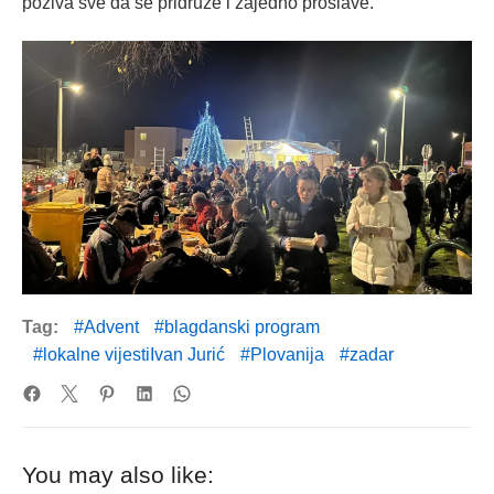
poziva sve da se pridruže i zajedno proslave.
Tag:
Advent
blagdanski program
lokalne vijestiIvan Jurić
Plovanija
zadar
You may also like: