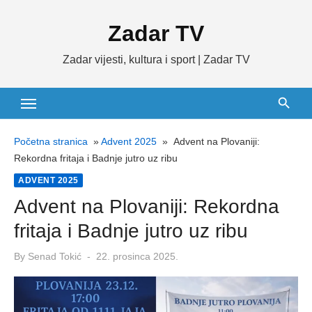
Skip
Zadar TV
to
content
Zadar vijesti, kultura i sport | Zadar TV
Početna stranica
»
Advent 2025
»
Advent na Plovaniji:
Rekordna fritaja i Badnje jutro uz ribu
ADVENT 2025
Advent na Plovaniji: Rekordna
fritaja i Badnje jutro uz ribu
Posted
By
Senad Tokić
22. prosinca 2025.
on