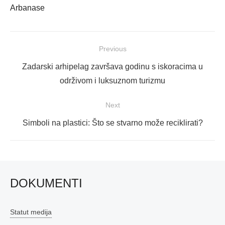
Arbanase
Navigacija
Previous
objava
Previous
Zadarski arhipelag završava godinu s iskoracima u
post:
održivom i luksuznom turizmu
Next
Next
Simboli na plastici: Što se stvarno može reciklirati?
post:
DOKUMENTI
Statut medija