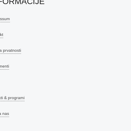
FORMACIJE
essum
kt
a prvatnosti
menti
kti & programi
a nas