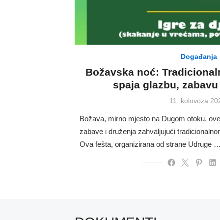
Događanja
Božavska noć: Tradicionaln
spaja glazbu, zabavu 
Posted
11. kolovoza 20
on
Božava, mirno mjesto na Dugom otoku, ove 
zabave i druženja zahvaljujući tradicionaln
Ova fešta, organizirana od strane Udruge 