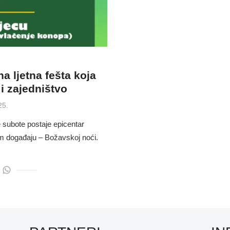
a ljetna fešta koja
i zajedništvo
25.
subote postaje epicentar
om događaju – Božavskoj noći.
…