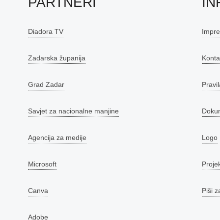
PARTNERI
IN
Diadora TV
Impr
Zadarska županija
Konta
Grad Zadar
Pravil
Savjet za nacionalne manjine
Doku
Agencija za medije
Logo
Microsoft
Proje
Canva
Piši z
Adobe