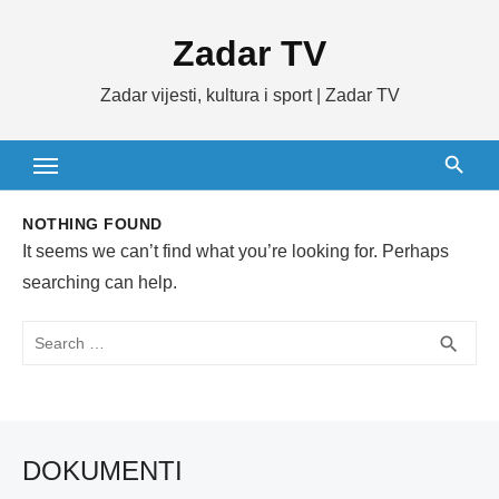
Skip
Zadar TV
to
content
Zadar vijesti, kultura i sport | Zadar TV
NOTHING FOUND
It seems we can’t find what you’re looking for. Perhaps
searching can help.
Search
SEA
search
for:
DOKUMENTI