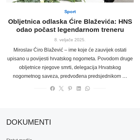
Sport
Obljetnica odlaska Ćire Blaževića: HNS
odao počast legendarnom treneru
Posted
8. veljače 2025.
on
Miroslav Ćiro Blažević – ime koje će zauvijek ostati
upisano u povijesti hrvatskog nogometa. Povodom druge
obljetnice njegove smrti, delegacija Hrvatskog
nogometnog saveza, predvođena predsjednikom …
DOKUMENTI