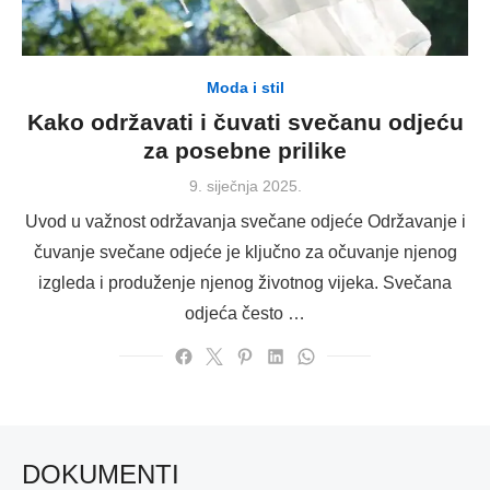
Moda i stil
Kako održavati i čuvati svečanu odjeću
za posebne prilike
Posted
9. siječnja 2025.
on
Uvod u važnost održavanja svečane odjeće Održavanje i
čuvanje svečane odjeće je ključno za očuvanje njenog
izgleda i produženje njenog životnog vijeka. Svečana
odjeća često …
DOKUMENTI