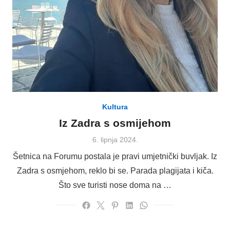
Kultura
Iz Zadra s osmijehom
Posted
6. lipnja 2024.
on
Šetnica na Forumu postala je pravi umjetnički buvljak. Iz
Zadra s osmjehom, reklo bi se. Parada plagijata i kiča.
Što sve turisti nose doma na …