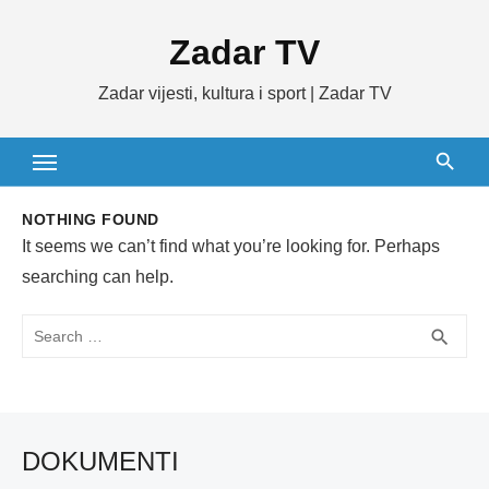
Skip
Zadar TV
to
content
Zadar vijesti, kultura i sport | Zadar TV
NOTHING FOUND
It seems we can’t find what you’re looking for. Perhaps
searching can help.
Search
SEA
search
for:
DOKUMENTI