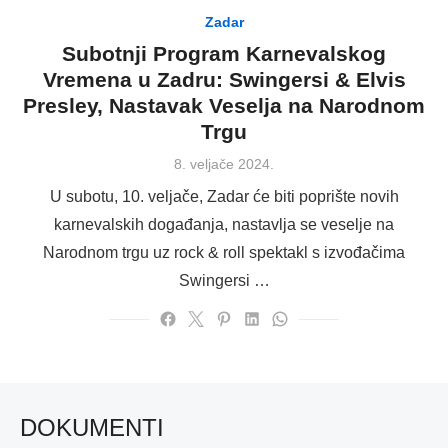
Zadar
Subotnji Program Karnevalskog
Vremena u Zadru: Swingersi & Elvis
Presley, Nastavak Veselja na Narodnom
Trgu
Posted
8. veljače 2024.
on
U subotu, 10. veljače, Zadar će biti poprište novih
karnevalskih događanja, nastavlja se veselje na
Narodnom trgu uz rock & roll spektakl s izvođačima
Swingersi …
DOKUMENTI