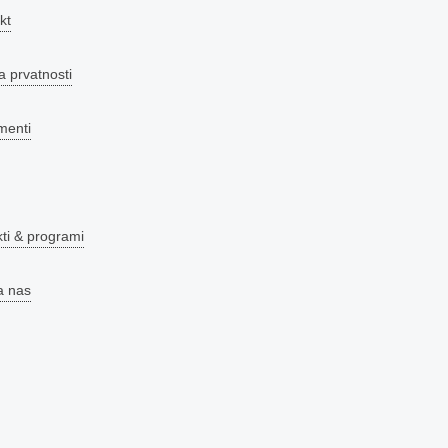
kt
a prvatnosti
menti
kti & programi
a nas