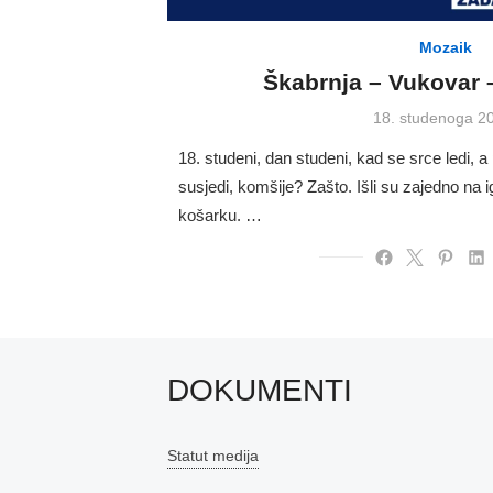
Mozaik
Škabrnja – Vukovar 
Posted
18. studenoga 2
on
18. studeni, dan studeni, kad se srce ledi, a 
susjedi, komšije? Zašto. Išli su zajedno na i
košarku. …
DOKUMENTI
Statut medija