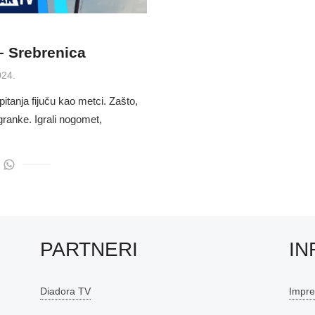
– Srebrenica
024.
pitanja fijuču kao metci. Zašto,
granke. Igrali nogomet,
PARTNERI
IN
Diadora TV
Impr