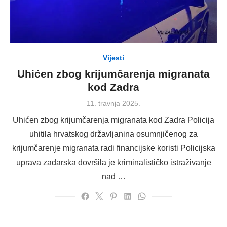
Vijesti
Uhićen zbog krijumčarenja migranata
kod Zadra
Posted
11. travnja 2025.
on
Uhićen zbog krijumčarenja migranata kod Zadra Policija
uhitila hrvatskog državljanina osumnjičenog za
krijumčarenje migranata radi financijske koristi Policijska
uprava zadarska dovršila je kriminalističko istraživanje
nad …