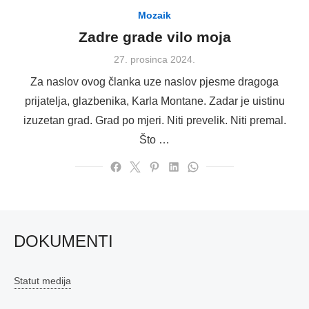
Mozaik
Zadre grade vilo moja
Posted
27. prosinca 2024.
on
Za naslov ovog članka uze naslov pjesme dragoga
prijatelja, glazbenika, Karla Montane. Zadar je uistinu
izuzetan grad. Grad po mjeri. Niti prevelik. Niti premal.
Što …
DOKUMENTI
Statut medija