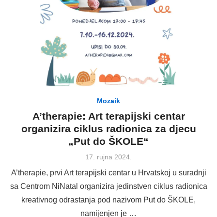
Mozaik
A’therapie: Art terapijski centar
organizira ciklus radionica za djecu
„Put do ŠKOLE“
Posted
17. rujna 2024.
on
A’therapie, prvi Art terapijski centar u Hrvatskoj u suradnji
sa Centrom NiNatal organizira jedinstven ciklus radionica
kreativnog odrastanja pod nazivom Put do ŠKOLE,
namijenjen je …