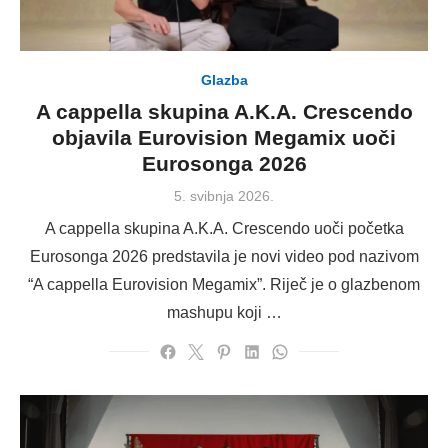
Glazba
A cappella skupina A.K.A. Crescendo
objavila Eurovision Megamix uoči
Eurosonga 2026
Posted
5. svibnja 2026.
on
A cappella skupina A.K.A. Crescendo uoči početka
Eurosonga 2026 predstavila je novi video pod nazivom
“A cappella Eurovision Megamix”. Riječ je o glazbenom
mashupu koji …