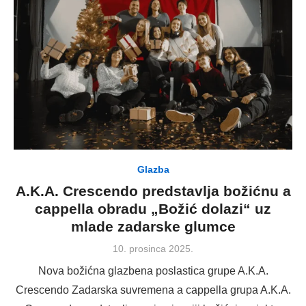
Glazba
A.K.A. Crescendo predstavlja božićnu a
cappella obradu „Božić dolazi“ uz
mlade zadarske glumce
Posted
10. prosinca 2025.
on
Nova božićna glazbena poslastica grupe A.K.A.
Crescendo Zadarska suvremena a cappella grupa A.K.A.