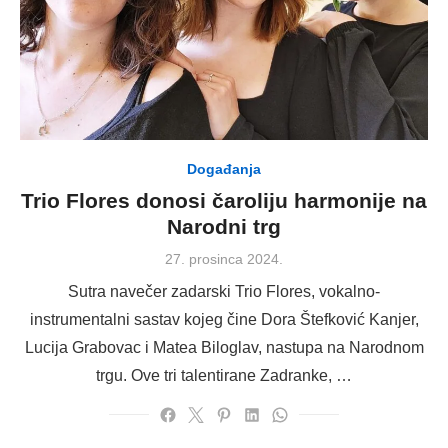
Događanja
Trio Flores donosi čaroliju harmonije na
Narodni trg
Posted
27. prosinca 2024.
on
Sutra navečer zadarski Trio Flores, vokalno-
instrumentalni sastav kojeg čine Dora Štefković Kanjer,
Lucija Grabovac i Matea Biloglav, nastupa na Narodnom
trgu. Ove tri talentirane Zadranke, …