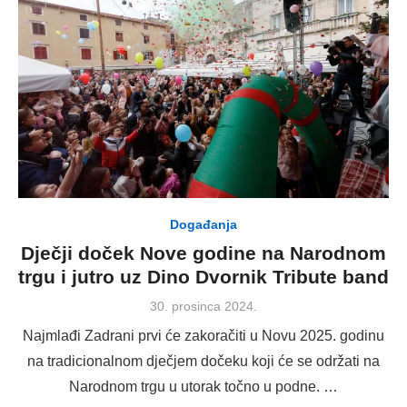
Događanja
Dječji doček Nove godine na Narodnom
trgu i jutro uz Dino Dvornik Tribute band
Posted
30. prosinca 2024.
on
Najmlađi Zadrani prvi će zakoračiti u Novu 2025. godinu
na tradicionalnom dječjem dočeku koji će se održati na
Narodnom trgu u utorak točno u podne. …