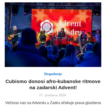
Događanja
Cubismo donosi afro-kubanske ritmove
na zadarski Advent!
Posted
27. prosinca 2024.
on
Večeras nas na Adventu u Zadru očekuje prava glazbena