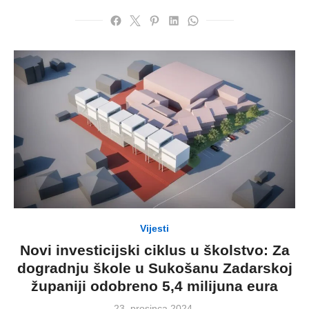
Vijesti
Novi investicijski ciklus u školstvo: Za
dogradnju škole u Sukošanu Zadarskoj
županiji odobreno 5,4 milijuna eura
Posted
23. prosinca 2024.