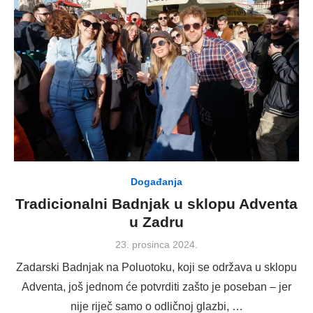
Događanja
Tradicionalni Badnjak u sklopu Adventa
u Zadru
Posted
23. prosinca 2024.
on
Zadarski Badnjak na Poluotoku, koji se održava u sklopu
Adventa, još jednom će potvrditi zašto je poseban – jer
nije riječ samo o odličnoj glazbi, …