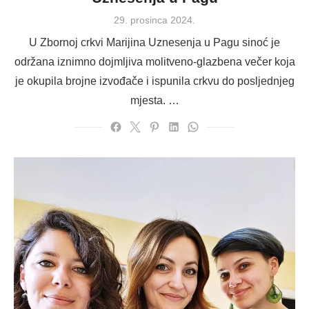
Posted
29. prosinca 2024.
on
U Zbornoj crkvi Marijina Uznesenja u Pagu sinoć je
održana iznimno dojmljiva molitveno-glazbena večer koja
je okupila brojne izvođače i ispunila crkvu do posljednjeg
mjesta. …