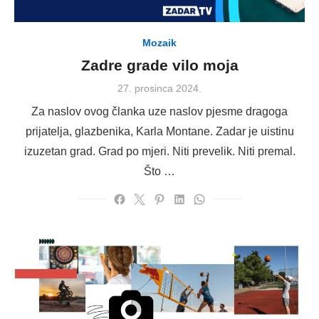
Mozaik
Zadre grade vilo moja
Posted
27. prosinca 2024.
on
Za naslov ovog članka uze naslov pjesme dragoga
prijatelja, glazbenika, Karla Montane. Zadar je uistinu
izuzetan grad. Grad po mjeri. Niti prevelik. Niti premal.
Što …