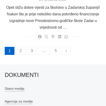
on
Opet stižu dobre vijesti za školstvo u Zadarskoj županiji!
Nakon što je prije nekoliko dana potvrđeno financiranje
izgradnje nove Prirodoslovno-grafičke škole Zadar u
vrijednosti od …
Brojevi
1
2
3
…
5
‹
stranica
objava
DOKUMENTI
Statut medija
Agencija za medije